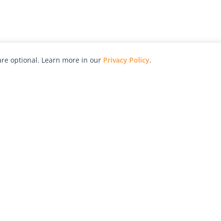
re optional. Learn more in our
Privacy Policy
.
hy
Awards
Advertise with Us
Help
Magazine
Press
Contact
orial
Explore
Free Guides
RSS
nd
Learn
About Us
Legal
spective owners.