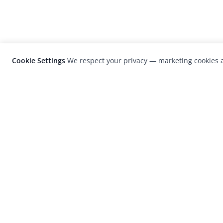
Cookie Settings
We respect your privacy — marketing cookies a
LensCulture is a leading global photograp
platform known for its international
photography awards, exhibitions, and edit
coverage of contemporary photography a
visual culture.
© 2026 LensCulture, Inc. Photographs © of their re