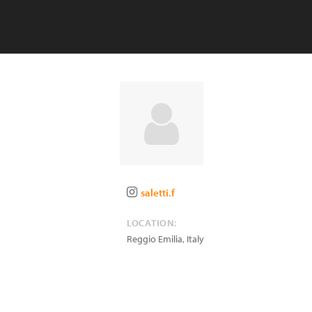
saletti.f
LOCATION:
Reggio Emilia
,
Italy