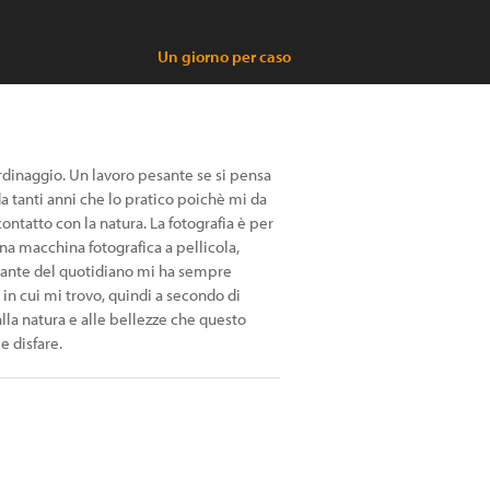
Un giorno per caso
rdinaggio. Un lavoro pesante se si pensa
 tanti anni che lo pratico poichè mi da
contatto con la natura. La fotografia è per
na macchina fotografica a pellicola,
istante del quotidiano mi ha sempre
 in cui mi trovo, quindi a secondo di
la natura e alle bellezze che questo
e disfare.