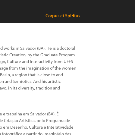
Corpus et Spiritus
d works in Salvador (BA). He is a doctoral
Artistic Creation, by the Graduate Program
ign, Culture and Interactivity from UEFS
image from the imagination of the women
asin, a region that is close to and
n and Semiotics. And his artistic
, in its diversity, tradition and
e e trabalha em Salvador (BA). É
e Criação Artística, pelo Programa de
o em Desenho, Cultura e Interatividade
otográfica a partir do imaginário das