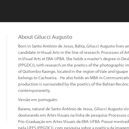
About Gilucci Augusto
Born in Santo Antônio de Jesus, Bahia, Gilucci Augusto lives an
candidate in Visual Arts in the line of research: Processes of 
in Visual Arts at EBA-UFBA. She holds a master's degree in Des
(PPGDCI), with research on the poetics of the photographic 
of Quilombo Kaonge, located in the region of Vale and Iguape B
belongs to Cachoeira. . He also holds an MBA in Communicatio
production is surrounded by the poetics of the Bahian Recôncavo
contemporaneity.
Versão em português:
Baiano, natural de Santo Antônio de Jesus, Gilucci Augusto viv
doutorando em Artes Visuais na linha de pesquisa: Processos d
Pós-Graduação em Artes Visuais da EBA-UFBA. Possui mestrad
pela UEFS (PPGDCI), com pesquisa sobre a poética da imagem f