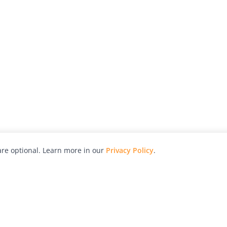
re optional. Learn more in our
Privacy Policy
.
hy
Awards
Advertise with Us
Help