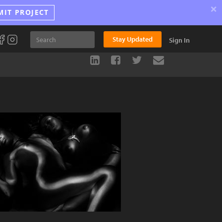
×
MIT PROJECT
Stay Updated
Sign In