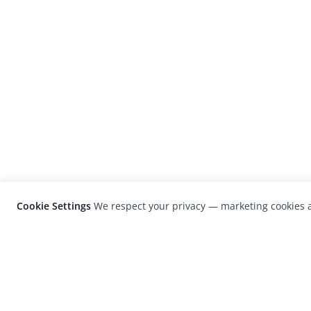
Cookie Settings
We respect your privacy — marketing cookies a
LensCulture is a leading global photograp
platform known for its international