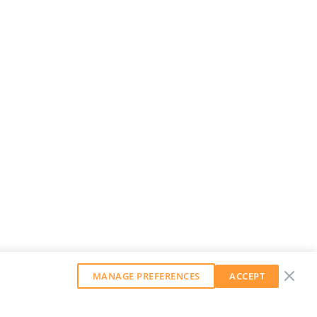
MANAGE PREFERENCES
ACCEPT