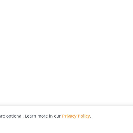
re optional. Learn more in our
Privacy Policy
.