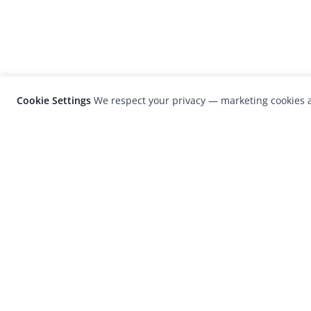
Cookie Settings
We respect your privacy — marketing cookies a
LensCulture is a leading global photograp
platform known for its international
photography awards, exhibitions, and edit
coverage of contemporary photography a
visual culture.