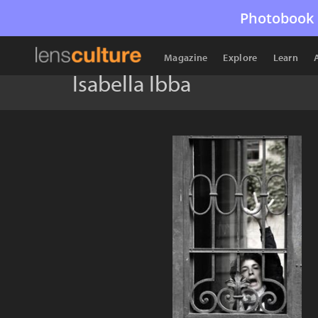
Photobook 
Magazine
Explore
Learn
Isabella Ibba