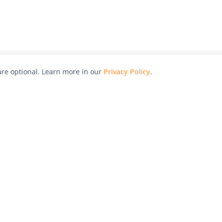
re optional. Learn more in our
Privacy Policy
.
hy
Awards
Advertise with Us
Help
Magazine
Press
Contact
orial
Explore
Free Guides
RSS
nd
Learn
About Us
Legal