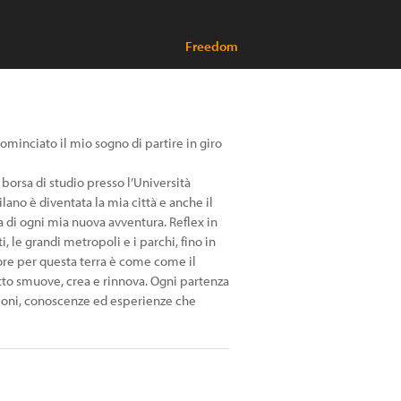
Freedom
cominciato il mio sogno di partire in giro
 borsa di studio presso l’Università
lano è diventata la mia città e anche il
a di ogni mia nuova avventura. Reflex in
ti, le grandi metropoli e i parchi, fino in
more per questa terra è come come il
utto smuove, crea e rinnova. Ogni partenza
zioni, conoscenze ed esperienze che