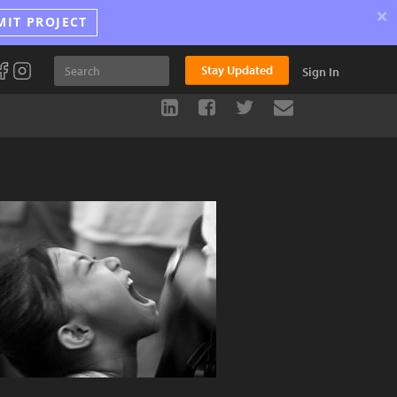
×
MIT PROJECT
Stay Updated
Sign In