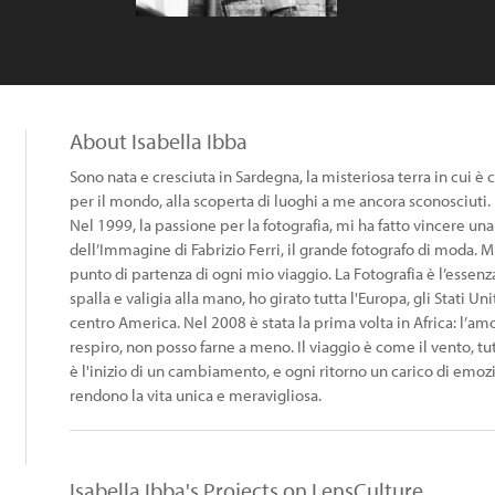
About Isabella Ibba
Sono nata e cresciuta in Sardegna, la misteriosa terra in cui è 
per il mondo, alla scoperta di luoghi a me ancora sconosciuti.
Nel 1999, la passione per la fotografia, mi ha fatto vincere una
dell’Immagine di Fabrizio Ferri, il grande fotografo di moda. Mi
punto di partenza di ogni mio viaggio. La Fotografia è l’essenz
spalla e valigia alla mano, ho girato tutta l'Europa, gli Stati Uni
centro America. Nel 2008 è stata la prima volta in Africa: l’a
respiro, non posso farne a meno. Il viaggio è come il vento, t
è l'inizio di un cambiamento, e ogni ritorno un carico di emo
rendono la vita unica e meravigliosa.
Isabella Ibba's Projects on LensCulture