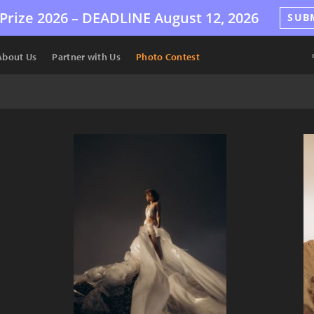
Prize 2026 –
DEADLINE
August 12, 2026
SUB
About Us
Partner with Us
Photo Contest