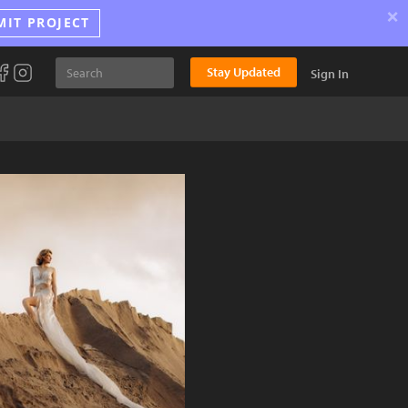
×
MIT PROJECT
Stay Updated
Sign In