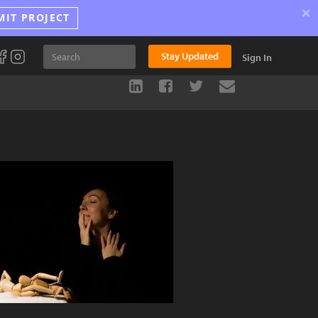
×
MIT PROJECT
Stay Updated
Sign In