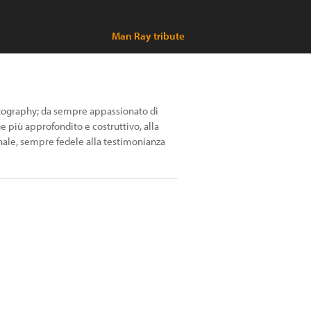
Man Ray tribute
hotography; da sempre appassionato di
 più approfondito e costruttivo, alla
nale, sempre fedele alla testimonianza