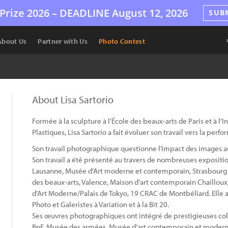
Prize 2026 –
DEADLINE
August 12, 2026
SUB
About Us
Partner with Us
Photo Contest
About Lisa Sartorio
Formée à la sculpture à l’École des beaux-arts de Paris et à l’I
Plastiques, Lisa Sartorio a fait évoluer son travail vers la perfo
Son travail photographique questionne l’impact des images a
Son travail a été présenté au travers de nombreuses expositio
Lausanne, Musée d’Art moderne et contemporain, Strasbour
des beaux-arts, Valence, Maison d’art contemporain Chailloux,
d’Art Moderne/Palais de Tokyo, 19 CRAC de Montbéliard. Elle a
Photo et Galeristes à Variation et à la Bit 20.
Ses œuvres photographiques ont intégré de prestigieuses col
BnF, Musée des armées, Musée d’art contemporain et modern