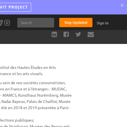
×
MIT PROJECT
Stay Updated
Sign In
nstitut des Hautes Études en Arts
rmance et les arts visuels.
u sein de nos sociétés consuméristes.
ns en France et à l’étranger; - MUDAC,
g - MAMCS, Kunsthaus Nurëmberg, Musée
 Radar Bayeux, Palais de Chaillot, Musée
 été en 2018 et 2019 présentée à Paris-
lections publiques;
e de Strasbourg, Musées des Beaux-arts