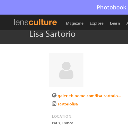
Photobook 
Magazine
Explore
Learn
Lisa Sartorio
galeriebinome.com/lisa-sartorio...
sartoriolisa
LOCATION:
Paris
,
France