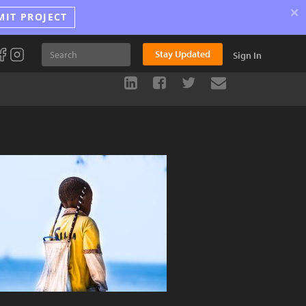
×
MIT PROJECT
Stay Updated
Sign In