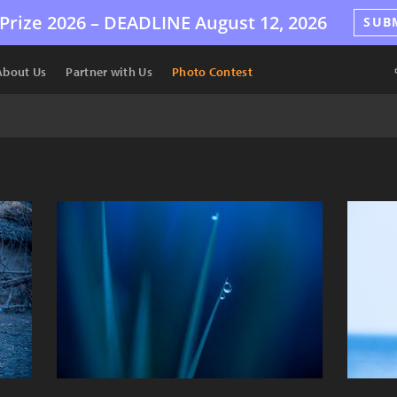
Prize 2026 –
DEADLINE
August 12, 2026
SUB
About Us
Partner with Us
Photo Contest