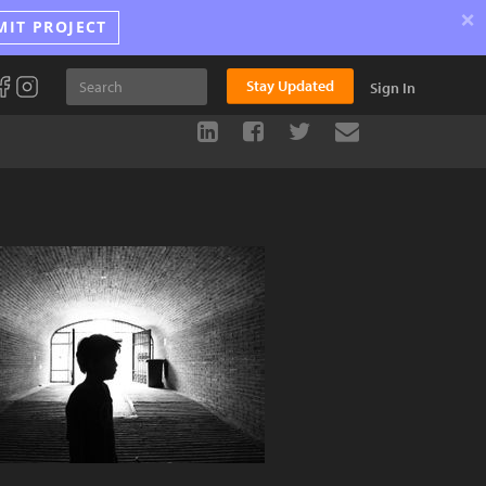
×
MIT PROJECT
Stay Updated
Sign In