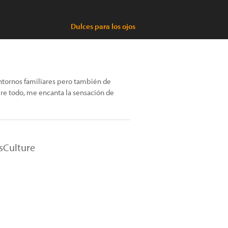
Dulces para los ojos
entornos familiares pero también de
obre todo, me encanta la sensación de
nsCulture