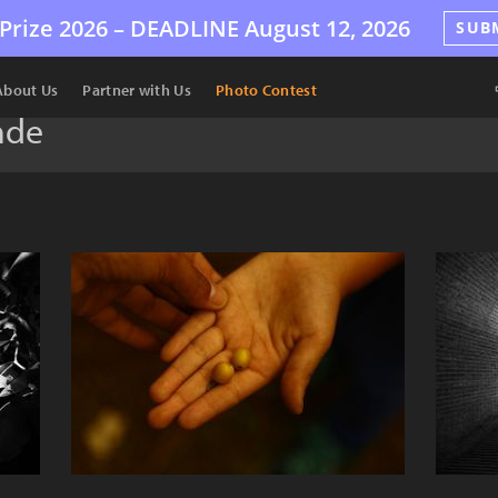
Prize 2026 –
DEADLINE
August 12, 2026
SUB
About Us
Partner with Us
Photo Contest
nde