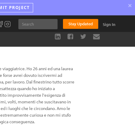
×
MIT PROJECT
Stay Updated
Sign In
 viaggiatrice. Ho 26 anni ed una laurea
e forse avrei dovuto iscrivermi ad
, per lavoro. Dal finestrino tutto scorre
esattezza quando ho iniziato a
sentito improvvisamente l'esigenza di
timi, volti, momenti che suscitavano in
ed i luoghi che le circondano. Amo le
Sono estremamente curiosa e non mi stufo
ologica conseguenza.