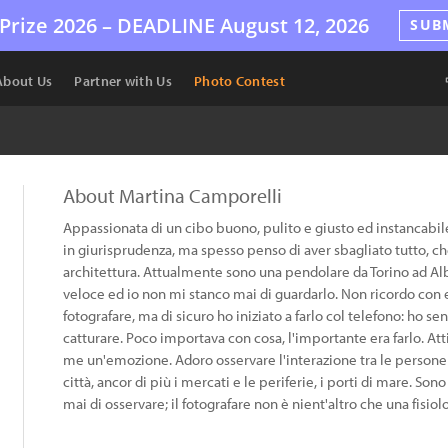
Prize 2026 –
DEADLINE
August 12, 2026
SUB
About Us
Partner with Us
Photo Contest
About Martina Camporelli
Appassionata di un cibo buono, pulito e giusto ed instancabile
in giurisprudenza, ma spesso penso di aver sbagliato tutto, ch
architettura. Attualmente sono una pendolare da Torino ad Alba
veloce ed io non mi stanco mai di guardarlo. Non ricordo con 
fotografare, ma di sicuro ho iniziato a farlo col telefono: ho 
catturare. Poco importava con cosa, l'importante era farlo. At
me un'emozione. Adoro osservare l'interazione tra le persone 
città, ancor di più i mercati e le periferie, i porti di mare. 
mai di osservare; il fotografare non è nient'altro che una fisi