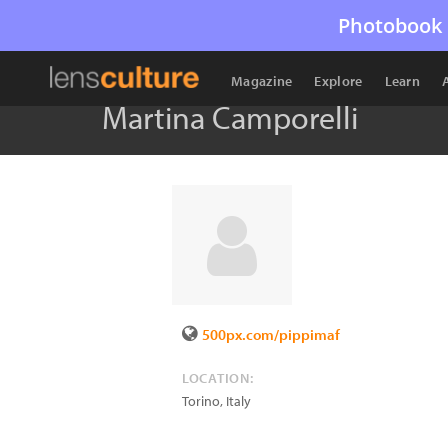
Photobook 
Magazine
Explore
Learn
Martina Camporelli
500px.com/pippimaf
LOCATION:
Torino
,
Italy