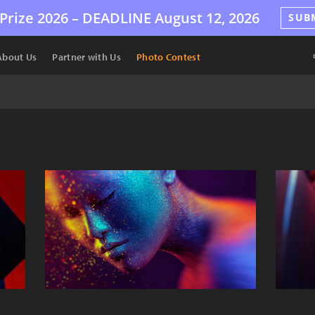
Prize 2026 –
DEADLINE
August 12, 2026
SUB
About Us
Partner with Us
Photo Contest