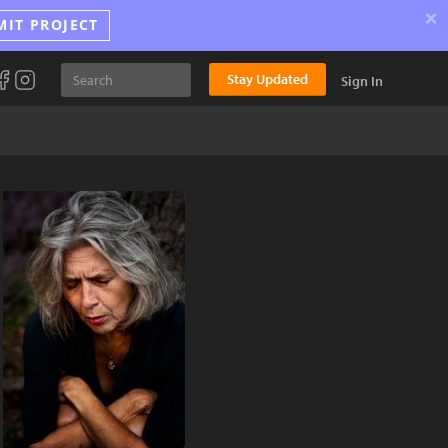
×
MIT PROJECT
Stay Updated
Sign In