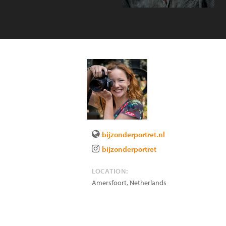
bijzonderportret.nl
bijzonderportret
LOCATION:
Amersfoort
,
Netherlands