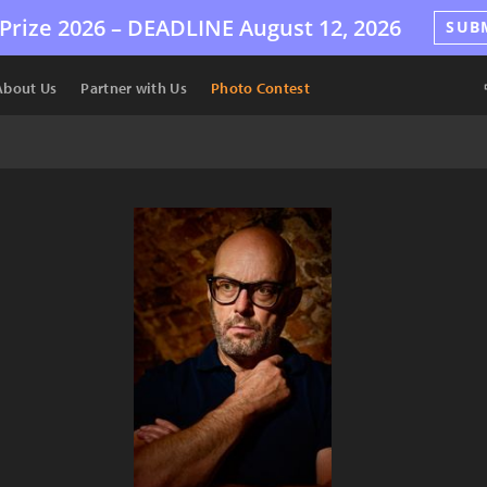
Prize 2026 –
DEADLINE
August 12, 2026
SUB
About Us
Partner with Us
Photo Contest