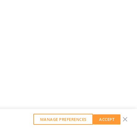
MANAGE PREFERENCES
ACCEPT