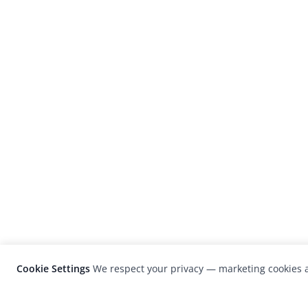
Cookie Settings
We respect your privacy — marketing cookies a