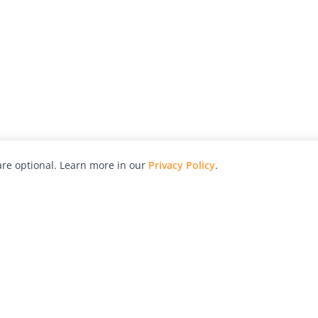
re optional. Learn more in our
Privacy Policy
.
hy
Awards
Advertise with Us
Help
Magazine
Press
Contact
orial
Explore
Free Guides
RSS
nd
Learn
About Us
Legal