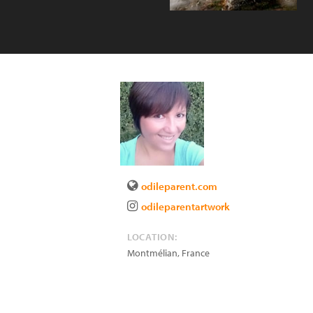
odileparent.com
odileparentartwork
LOCATION:
Montmélian
,
France