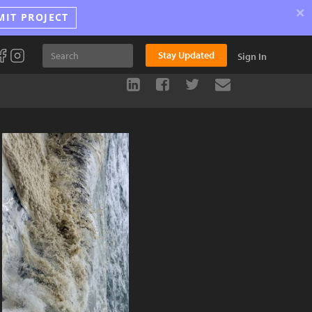
×
MIT PROJECT
Stay Updated
Sign In