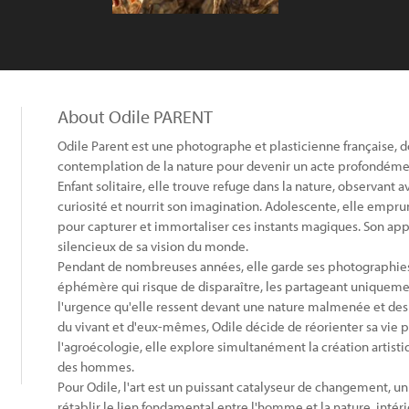
About Odile PARENT
Odile Parent est une photographe et plasticienne française, 
contemplation de la nature pour devenir un acte profondémen
Enfant solitaire, elle trouve refuge dans la nature, observant 
curiosité et nourrit son imagination. Adolescente, elle empru
pour capturer et immortaliser ces instants magiques. Son app
silencieux de sa vision du monde.
Pendant de nombreuses années, elle garde ses photographi
éphémère qui risque de disparaître, les partageant uniquemen
l'urgence qu'elle ressent devant une nature malmenée et des
du vivant et d'eux-mêmes, Odile décide de réorienter sa vie 
l'agroécologie, elle explore simultanément la création arti
des hommes.
Pour Odile, l'art est un puissant catalyseur de changement, u
rétablir le lien fondamental entre l'homme et la nature, intéri