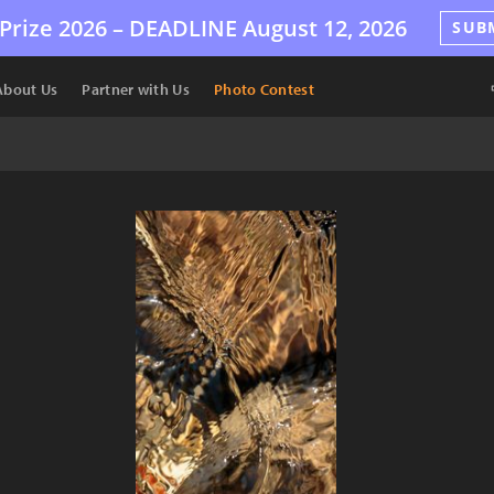
Prize 2026 –
DEADLINE
August 12, 2026
SUB
About Us
Partner with Us
Photo Contest