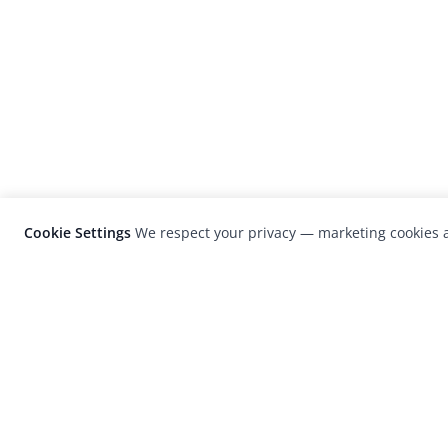
Cookie Settings
We respect your privacy — marketing cookies a
LensCulture is a leading global photograp
platform known for its international
photography awards, exhibitions, and edit
coverage of contemporary photography a
visual culture.