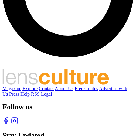
Magazine
Explore
Contact
About Us
Free Guides
Advertise with
Us
Press
Help
RSS
Legal
Follow us
Stay Updated