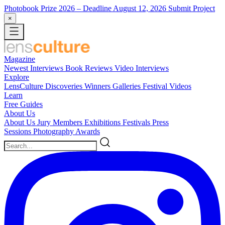
Photobook Prize 2026
– Deadline August 12, 2026
Submit Project
×
Magazine
Newest
Interviews
Book Reviews
Video Interviews
Explore
LensCulture Discoveries
Winners Galleries
Festival Videos
Learn
Free Guides
About Us
About Us
Jury Members
Exhibitions
Festivals
Press
Sessions
Photography Awards