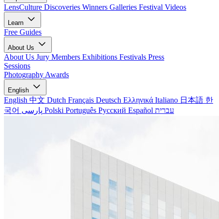
LensCulture Discoveries
Winners Galleries
Festival Videos
Learn
Free Guides
About Us
About Us
Jury Members
Exhibitions
Festivals
Press
Sessions
Photography Awards
English
English
中文
Dutch
Français
Deutsch
Ελληνικά
Italiano
日本語
한
국어
پارسی
Polski
Português
Русский
Español
עברית