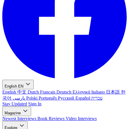
English
EN
English
中文
Dutch
Français
Deutsch
Ελληνικά
Italiano
日本語
한
국어
پارسی
Polski
Português
Русский
Español
עברית
Stay Updated
Sign In
Magazine
Newest
Interviews
Book Reviews
Video Interviews
Explore