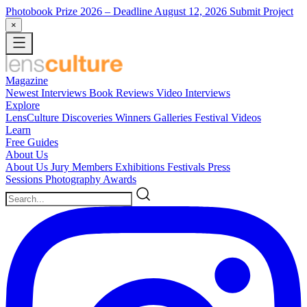
Photobook Prize 2026
– Deadline August 12, 2026
Submit Project
×
Magazine
Newest
Interviews
Book Reviews
Video Interviews
Explore
LensCulture Discoveries
Winners Galleries
Festival Videos
Learn
Free Guides
About Us
About Us
Jury Members
Exhibitions
Festivals
Press
Sessions
Photography Awards