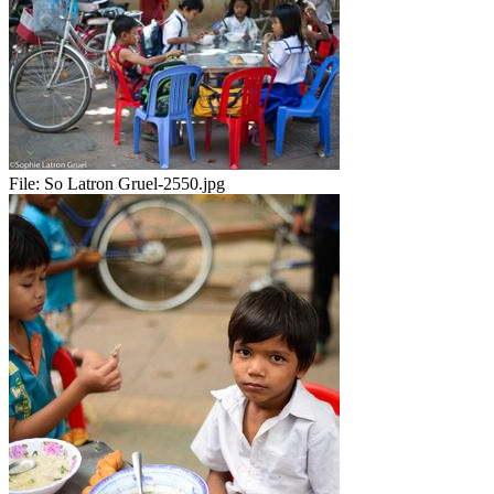
File:
So Latron Gruel-2550.jpg