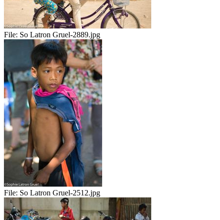
File:
So Latron Gruel-2889.jpg
File:
So Latron Gruel-2512.jpg