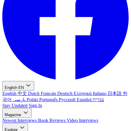
English
EN
English
中文
Dutch
Français
Deutsch
Ελληνικά
Italiano
日本語
한
국어
پارسی
Polski
Português
Русский
Español
עברית
Stay Updated
Sign In
Magazine
Newest
Interviews
Book Reviews
Video Interviews
Explore