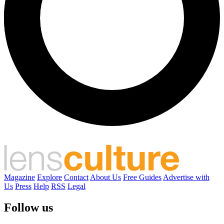
Magazine
Explore
Contact
About Us
Free Guides
Advertise with
Us
Press
Help
RSS
Legal
Follow us