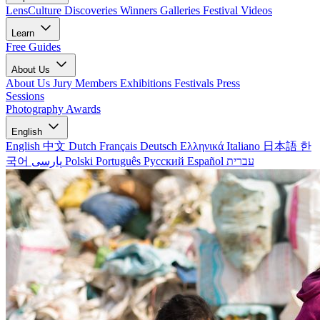
LensCulture Discoveries
Winners Galleries
Festival Videos
Learn
Free Guides
About Us
About Us
Jury Members
Exhibitions
Festivals
Press
Sessions
Photography Awards
English
English
中文
Dutch
Français
Deutsch
Ελληνικά
Italiano
日本語
한
국어
پارسی
Polski
Português
Русский
Español
עברית