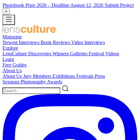
Photobook Prize 2026
– Deadline August 12, 2026
Submit Project
×
Magazine
Newest
Interviews
Book Reviews
Video Interviews
Explore
LensCulture Discoveries
Winners Galleries
Festival Videos
Learn
Free Guides
About Us
About Us
Jury Members
Exhibitions
Festivals
Press
Sessions
Photography Awards