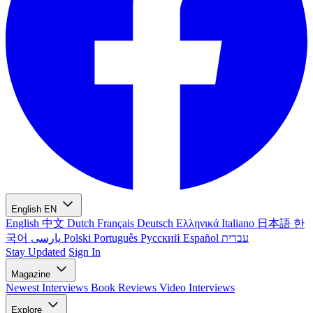
English
EN
English
中文
Dutch
Français
Deutsch
Ελληνικά
Italiano
日本語
한
국어
پارسی
Polski
Português
Русский
Español
עברית
Stay Updated
Sign In
Magazine
Newest
Interviews
Book Reviews
Video Interviews
Explore