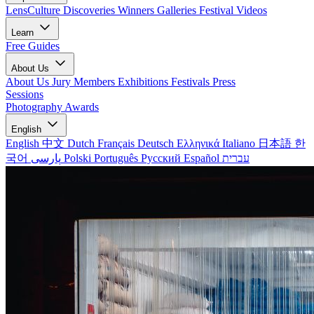
LensCulture Discoveries
Winners Galleries
Festival Videos
Learn
Free Guides
About Us
About Us
Jury Members
Exhibitions
Festivals
Press
Sessions
Photography Awards
English
English
中文
Dutch
Français
Deutsch
Ελληνικά
Italiano
日本語
한
국어
پارسی
Polski
Português
Русский
Español
עברית