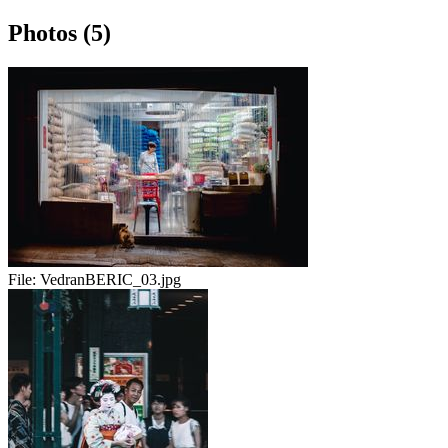
Photos (5)
File:
VedranBERIC_03.jpg