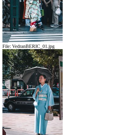
File:
VedranBERIC_01.jpg