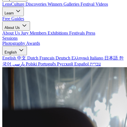
LensCulture Discoveries
Winners Galleries
Festival Videos
Learn
Free Guides
About Us
About Us
Jury Members
Exhibitions
Festivals
Press
Sessions
Photography Awards
English
English
中文
Dutch
Français
Deutsch
Ελληνικά
Italiano
日本語
한
국어
پارسی
Polski
Português
Русский
Español
עברית