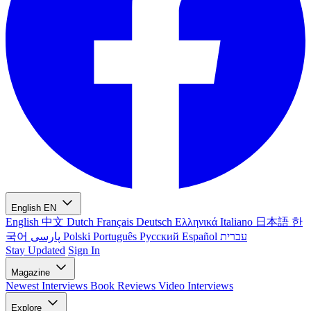
English
EN
English
中文
Dutch
Français
Deutsch
Ελληνικά
Italiano
日本語
한
국어
پارسی
Polski
Português
Русский
Español
עברית
Stay Updated
Sign In
Magazine
Newest
Interviews
Book Reviews
Video Interviews
Explore