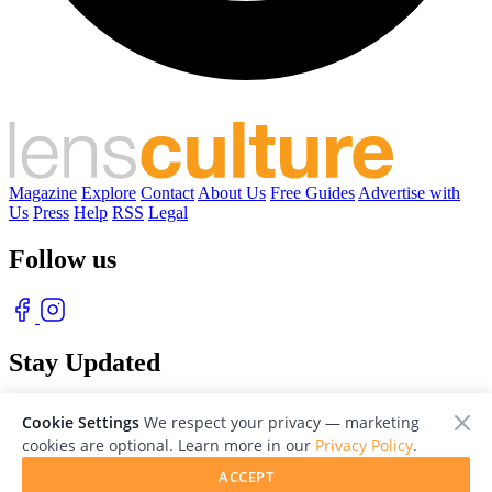
Magazine
Explore
Contact
About Us
Free Guides
Advertise with
Us
Press
Help
RSS
Legal
Follow us
Stay Updated
With our free weekly newsletter of great photography
Cookie Settings
We respect your privacy — marketing
cookies are optional. Learn more in our
Privacy Policy
.
ACCEPT