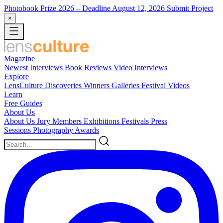
Photobook Prize 2026
– Deadline August 12, 2026
Submit Project
×
Magazine
Newest
Interviews
Book Reviews
Video Interviews
Explore
LensCulture Discoveries
Winners Galleries
Festival Videos
Learn
Free Guides
About Us
About Us
Jury Members
Exhibitions
Festivals
Press
Sessions
Photography Awards