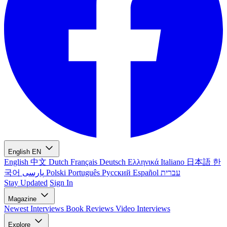
English
EN
English
中文
Dutch
Français
Deutsch
Ελληνικά
Italiano
日本語
한
국어
پارسی
Polski
Português
Русский
Español
עברית
Stay Updated
Sign In
Magazine
Newest
Interviews
Book Reviews
Video Interviews
Explore