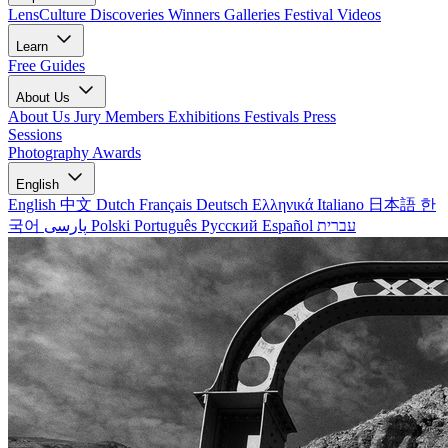
LensCulture Discoveries
Winners Galleries
Festival Videos
Learn
Free Guides
About Us
About Us
Jury Members
Exhibitions
Festivals
Press
Sessions
Photography Awards
English
English
中文
Dutch
Français
Deutsch
Ελληνικά
Italiano
日本語
한
국어
پارسی
Polski
Português
Русский
Español
עברית