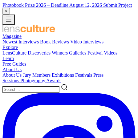
Photobook Prize 2026
– Deadline August 12, 2026
Submit Project
×
Magazine
Newest
Interviews
Book Reviews
Video Interviews
Explore
LensCulture Discoveries
Winners Galleries
Festival Videos
Learn
Free Guides
About Us
About Us
Jury Members
Exhibitions
Festivals
Press
Sessions
Photography Awards