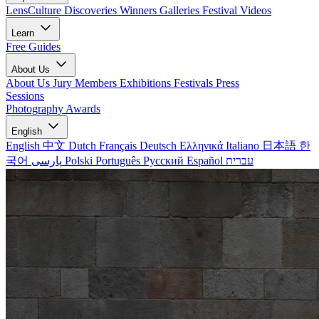
LensCulture Discoveries
Winners Galleries
Festival Videos
Learn
Free Guides
About Us
About Us
Jury Members
Exhibitions
Festivals
Press
Sessions
Photography Awards
English
English
中文
Dutch
Français
Deutsch
Ελληνικά
Italiano
日本語
한
국어
پارسی
Polski
Português
Русский
Español
עברית