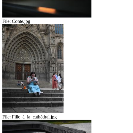
File:
Conte.jpg
File:
Fille_à_la_cathédral.jpg