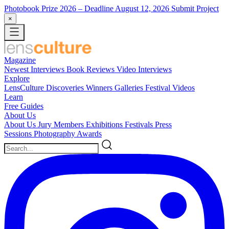
Photobook Prize 2026
– Deadline August 12, 2026
Submit Project
×
Magazine
Newest
Interviews
Book Reviews
Video Interviews
Explore
LensCulture Discoveries
Winners Galleries
Festival Videos
Learn
Free Guides
About Us
About Us
Jury Members
Exhibitions
Festivals
Press
Sessions
Photography Awards