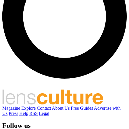
Magazine
Explore
Contact
About Us
Free Guides
Advertise with
Us
Press
Help
RSS
Legal
Follow us