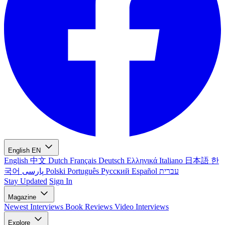
English
EN
English
中文
Dutch
Français
Deutsch
Ελληνικά
Italiano
日本語
한
국어
پارسی
Polski
Português
Русский
Español
עברית
Stay Updated
Sign In
Magazine
Newest
Interviews
Book Reviews
Video Interviews
Explore