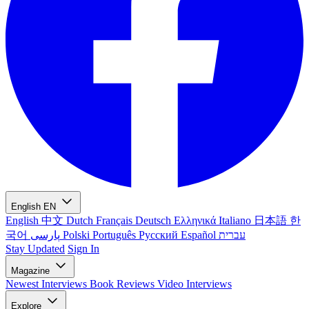
English
EN
English
中文
Dutch
Français
Deutsch
Ελληνικά
Italiano
日本語
한
국어
پارسی
Polski
Português
Русский
Español
עברית
Stay Updated
Sign In
Magazine
Newest
Interviews
Book Reviews
Video Interviews
Explore