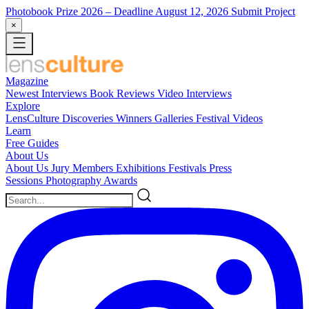
Photobook Prize 2026
– Deadline August 12, 2026
Submit Project
×
Magazine
Newest
Interviews
Book Reviews
Video Interviews
Explore
LensCulture Discoveries
Winners Galleries
Festival Videos
Learn
Free Guides
About Us
About Us
Jury Members
Exhibitions
Festivals
Press
Sessions
Photography Awards