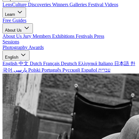
LensCulture Discoveries
Winners Galleries
Festival Videos
Learn
Free Guides
About Us
About Us
Jury Members
Exhibitions
Festivals
Press
Sessions
Photography Awards
English
English
中文
Dutch
Français
Deutsch
Ελληνικά
Italiano
日本語
한
국어
پارسی
Polski
Português
Русский
Español
עברית