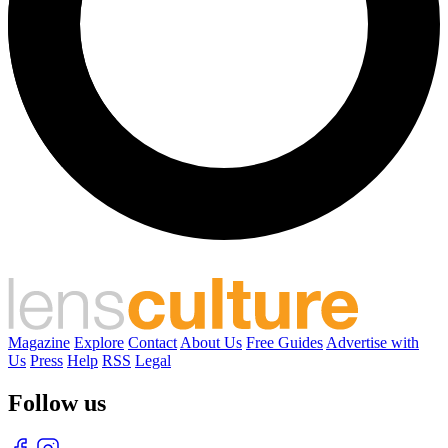
Magazine
Explore
Contact
About Us
Free Guides
Advertise with
Us
Press
Help
RSS
Legal
Follow us