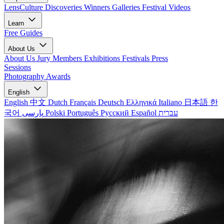
LensCulture Discoveries
Winners Galleries
Festival Videos
Learn
Free Guides
About Us
About Us
Jury Members
Exhibitions
Festivals
Press
Sessions
Photography Awards
English
English
中文
Dutch
Français
Deutsch
Ελληνικά
Italiano
日本語
한
국어
پارسی
Polski
Português
Русский
Español
עברית