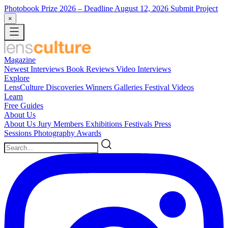
Photobook Prize 2026
– Deadline August 12, 2026
Submit Project
×
Magazine
Newest
Interviews
Book Reviews
Video Interviews
Explore
LensCulture Discoveries
Winners Galleries
Festival Videos
Learn
Free Guides
About Us
About Us
Jury Members
Exhibitions
Festivals
Press
Sessions
Photography Awards