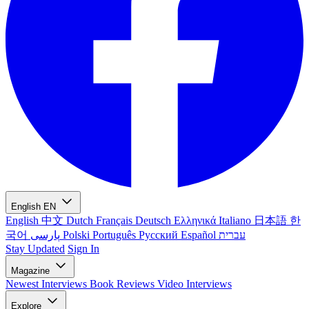
English
EN
English
中文
Dutch
Français
Deutsch
Ελληνικά
Italiano
日本語
한
국어
پارسی
Polski
Português
Русский
Español
עברית
Stay Updated
Sign In
Magazine
Newest
Interviews
Book Reviews
Video Interviews
Explore