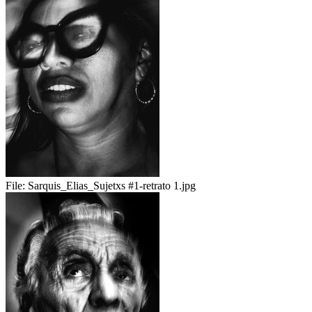
File:
Sarquis_Elias_Sujetxs #1-retrato 1.jpg