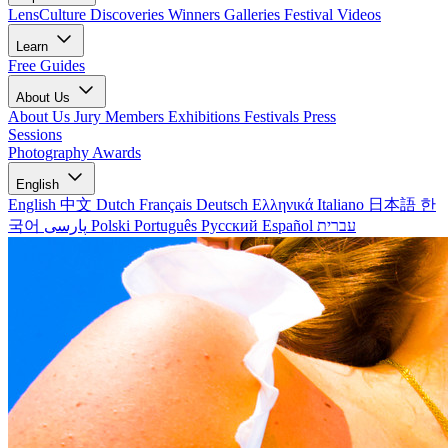
LensCulture Discoveries
Winners Galleries
Festival Videos
Learn
Free Guides
About Us
About Us
Jury Members
Exhibitions
Festivals
Press
Sessions
Photography Awards
English
English
中文
Dutch
Français
Deutsch
Ελληνικά
Italiano
日本語
한
국어
پارسی
Polski
Português
Русский
Español
עברית