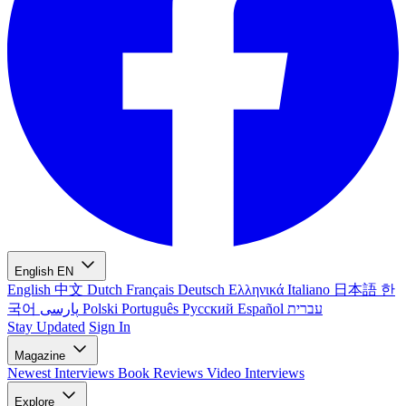
English
EN
English
中文
Dutch
Français
Deutsch
Ελληνικά
Italiano
日本語
한
국어
پارسی
Polski
Português
Русский
Español
עברית
Stay Updated
Sign In
Magazine
Newest
Interviews
Book Reviews
Video Interviews
Explore