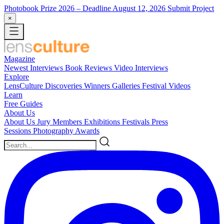
Photobook Prize 2026
– Deadline August 12, 2026
Submit Project
×
Magazine
Newest
Interviews
Book Reviews
Video Interviews
Explore
LensCulture Discoveries
Winners Galleries
Festival Videos
Learn
Free Guides
About Us
About Us
Jury Members
Exhibitions
Festivals
Press
Sessions
Photography Awards