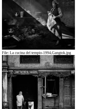
File:
La cucina del tempio-1994,Gangtok.jpg