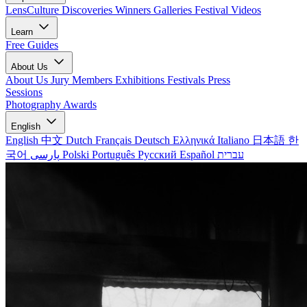
LensCulture Discoveries
Winners Galleries
Festival Videos
Learn
Free Guides
About Us
About Us
Jury Members
Exhibitions
Festivals
Press
Sessions
Photography Awards
English
English
中文
Dutch
Français
Deutsch
Ελληνικά
Italiano
日本語
한
국어
پارسی
Polski
Português
Русский
Español
עברית