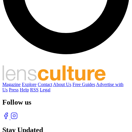
Magazine
Explore
Contact
About Us
Free Guides
Advertise with
Us
Press
Help
RSS
Legal
Follow us
Stay Updated