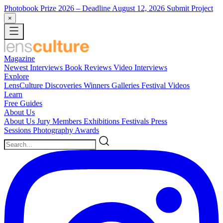
Photobook Prize 2026
– Deadline August 12, 2026
Submit Project
×
Magazine
Newest
Interviews
Book Reviews
Video Interviews
Explore
LensCulture Discoveries
Winners Galleries
Festival Videos
Learn
Free Guides
About Us
About Us
Jury Members
Exhibitions
Festivals
Press
Sessions
Photography Awards