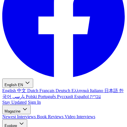
English
EN
English
中文
Dutch
Français
Deutsch
Ελληνικά
Italiano
日本語
한
국어
پارسی
Polski
Português
Русский
Español
עברית
Stay Updated
Sign In
Magazine
Newest
Interviews
Book Reviews
Video Interviews
Explore