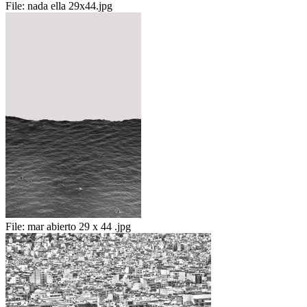
File:
nada ella 29x44.jpg
File:
mar abierto 29 x 44 .jpg