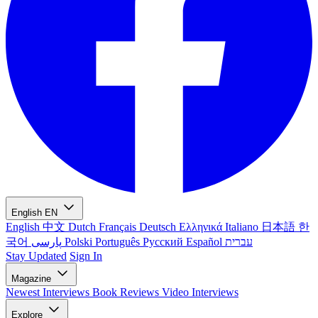
English
EN
English
中文
Dutch
Français
Deutsch
Ελληνικά
Italiano
日本語
한
국어
پارسی
Polski
Português
Русский
Español
עברית
Stay Updated
Sign In
Magazine
Newest
Interviews
Book Reviews
Video Interviews
Explore