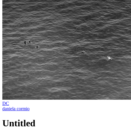
DC
daniela cormio
Untitled