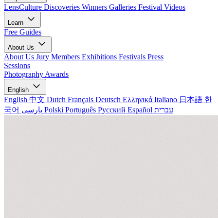
LensCulture Discoveries
Winners Galleries
Festival Videos
Learn
Free Guides
About Us
About Us
Jury Members
Exhibitions
Festivals
Press
Sessions
Photography Awards
English
English
中文
Dutch
Français
Deutsch
Ελληνικά
Italiano
日本語
한
국어
پارسی
Polski
Português
Русский
Español
עברית