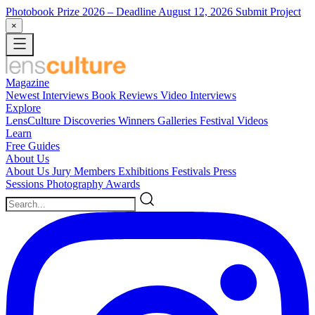
Photobook Prize 2026
– Deadline August 12, 2026
Submit Project
×
Magazine
Newest
Interviews
Book Reviews
Video Interviews
Explore
LensCulture Discoveries
Winners Galleries
Festival Videos
Learn
Free Guides
About Us
About Us
Jury Members
Exhibitions
Festivals
Press
Sessions
Photography Awards