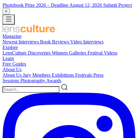
Photobook Prize 2026
– Deadline August 12, 2026
Submit Project
×
Magazine
Newest
Interviews
Book Reviews
Video Interviews
Explore
LensCulture Discoveries
Winners Galleries
Festival Videos
Learn
Free Guides
About Us
About Us
Jury Members
Exhibitions
Festivals
Press
Sessions
Photography Awards