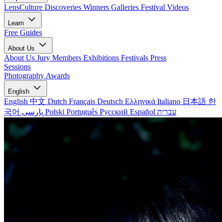
LensCulture Discoveries
Winners Galleries
Festival Videos
Learn
Free Guides
About Us
About Us
Jury Members
Exhibitions
Festivals
Press
Sessions
Photography Awards
English
English
中文
Dutch
Français
Deutsch
Ελληνικά
Italiano
日本語
한
국어
پارسی
Polski
Português
Русский
Español
עברית