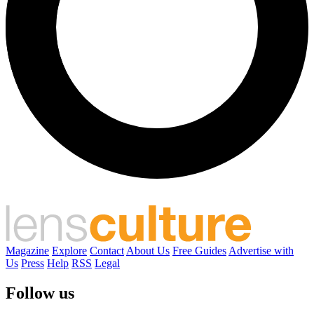
Magazine
Explore
Contact
About Us
Free Guides
Advertise with
Us
Press
Help
RSS
Legal
Follow us