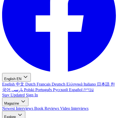
English
EN
English
中文
Dutch
Français
Deutsch
Ελληνικά
Italiano
日本語
한
국어
پارسی
Polski
Português
Русский
Español
עברית
Stay Updated
Sign In
Magazine
Newest
Interviews
Book Reviews
Video Interviews
Explore