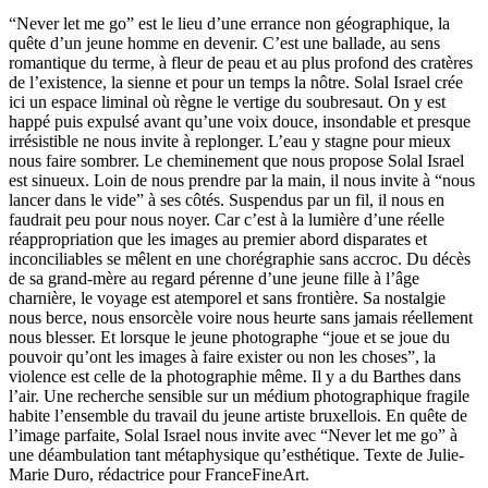
“Never let me go” est le lieu d’une errance non géographique, la
quête d’un jeune homme en devenir. C’est une ballade, au sens
romantique du terme, à fleur de peau et au plus profond des cratères
de l’existence, la sienne et pour un temps la nôtre. Solal Israel crée
ici un espace liminal où règne le vertige du soubresaut. On y est
happé puis expulsé avant qu’une voix douce, insondable et presque
irrésistible ne nous invite à replonger. L’eau y stagne pour mieux
nous faire sombrer. Le cheminement que nous propose Solal Israel
est sinueux. Loin de nous prendre par la main, il nous invite à “nous
lancer dans le vide” à ses côtés. Suspendus par un fil, il nous en
faudrait peu pour nous noyer. Car c’est à la lumière d’une réelle
réappropriation que les images au premier abord disparates et
inconciliables se mêlent en une chorégraphie sans accroc. Du décès
de sa grand-mère au regard pérenne d’une jeune fille à l’âge
charnière, le voyage est atemporel et sans frontière. Sa nostalgie
nous berce, nous ensorcèle voire nous heurte sans jamais réellement
nous blesser. Et lorsque le jeune photographe “joue et se joue du
pouvoir qu’ont les images à faire exister ou non les choses”, la
violence est celle de la photographie même. Il y a du Barthes dans
l’air. Une recherche sensible sur un médium photographique fragile
habite l’ensemble du travail du jeune artiste bruxellois. En quête de
l’image parfaite, Solal Israel nous invite avec “Never let me go” à
une déambulation tant métaphysique qu’esthétique. Texte de Julie-
Marie Duro, rédactrice pour FranceFineArt.