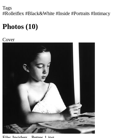
Tags
#Rolleiflex
#Black&White
#Inside
#Portraits
#Intimacy
Photos (10)
Cover
File:
Insiders - Petres 1.jpg