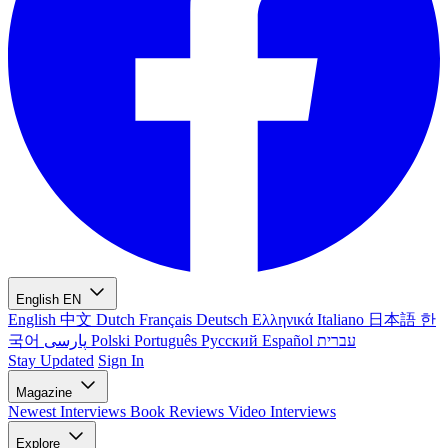
English
EN
English
中文
Dutch
Français
Deutsch
Ελληνικά
Italiano
日本語
한
국어
پارسی
Polski
Português
Русский
Español
עברית
Stay Updated
Sign In
Magazine
Newest
Interviews
Book Reviews
Video Interviews
Explore