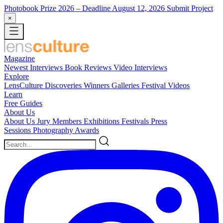
Photobook Prize 2026
– Deadline August 12, 2026
Submit Project
×
Magazine
Newest
Interviews
Book Reviews
Video Interviews
Explore
LensCulture Discoveries
Winners Galleries
Festival Videos
Learn
Free Guides
About Us
About Us
Jury Members
Exhibitions
Festivals
Press
Sessions
Photography Awards