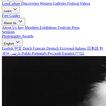
LensCulture Discoveries
Winners Galleries
Festival Videos
Learn
Free Guides
About Us
About Us
Jury Members
Exhibitions
Festivals
Press
Sessions
Photography Awards
English
English
中文
Dutch
Français
Deutsch
Ελληνικά
Italiano
日本語
한
국어
پارسی
Polski
Português
Русский
Español
עברית