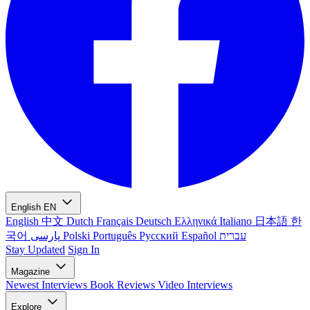
English
EN
English
中文
Dutch
Français
Deutsch
Ελληνικά
Italiano
日本語
한
국어
پارسی
Polski
Português
Русский
Español
עברית
Stay Updated
Sign In
Magazine
Newest
Interviews
Book Reviews
Video Interviews
Explore