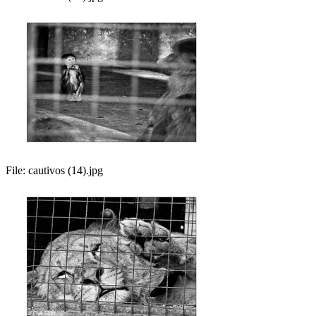
File:
cautivos (14).jpg