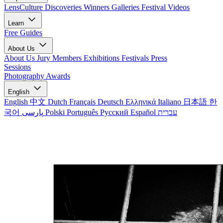
LensCulture Discoveries
Winners Galleries
Festival Videos
Learn
Free Guides
About Us
About Us
Jury Members
Exhibitions
Festivals
Press
Sessions
Photography Awards
English
English
中文
Dutch
Français
Deutsch
Ελληνικά
Italiano
日本語
한
국어
پارسی
Polski
Português
Русский
Español
עברית