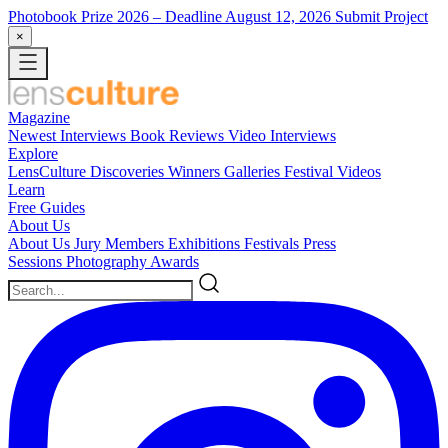
Photobook Prize 2026
– Deadline August 12, 2026
Submit Project
×
Magazine
Newest
Interviews
Book Reviews
Video Interviews
Explore
LensCulture Discoveries
Winners Galleries
Festival Videos
Learn
Free Guides
About Us
About Us
Jury Members
Exhibitions
Festivals
Press
Sessions
Photography Awards