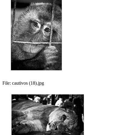
File:
cautivos (18).jpg