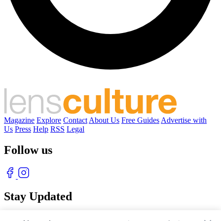
Magazine
Explore
Contact
About Us
Free Guides
Advertise with
Us
Press
Help
RSS
Legal
Follow us
Stay Updated
With our free weekly newsletter of great photography