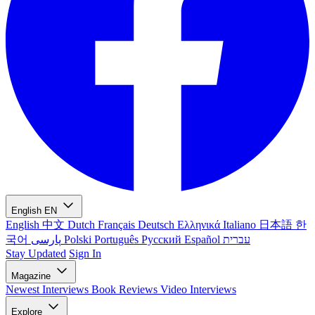
English
EN
English
中文
Dutch
Français
Deutsch
Ελληνικά
Italiano
日本語
한
국어
پارسی
Polski
Português
Русский
Español
עברית
Stay Updated
Sign In
Magazine
Newest
Interviews
Book Reviews
Video Interviews
Explore