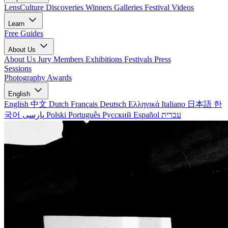
LensCulture Discoveries
Winners Galleries
Festival Videos
Learn
Free Guides
About Us
About Us
Jury Members
Exhibitions
Festivals
Press
Sessions
Photography Awards
English
English
中文
Dutch
Français
Deutsch
Ελληνικά
Italiano
日本語
한
국어
پارسی
Polski
Português
Русский
Español
עברית