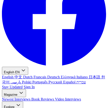
English
EN
English
中文
Dutch
Français
Deutsch
Ελληνικά
Italiano
日本語
한
국어
پارسی
Polski
Português
Русский
Español
עברית
Stay Updated
Sign In
Magazine
Newest
Interviews
Book Reviews
Video Interviews
Explore