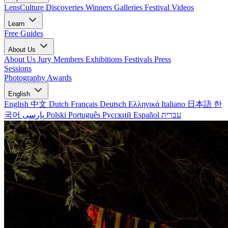
LensCulture Discoveries
Winners Galleries
Festival Videos
Learn
Free Guides
About Us
About Us
Jury Members
Exhibitions
Festivals
Press
Sessions
Photography Awards
English
English
中文
Dutch
Français
Deutsch
Ελληνικά
Italiano
日本語
한
국어
پارسی
Polski
Português
Русский
Español
עברית