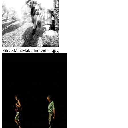
File:
3MaxMakiaIndividual.jpg