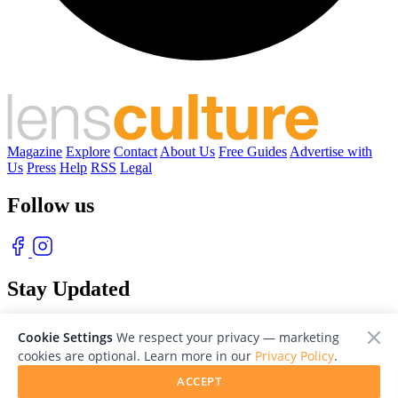
Magazine
Explore
Contact
About Us
Free Guides
Advertise with
Us
Press
Help
RSS
Legal
Follow us
Stay Updated
With our free weekly newsletter of great photography
Cookie Settings
We respect your privacy — marketing
cookies are optional. Learn more in our
Privacy Policy
.
ACCEPT