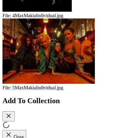
File:
4MaxMakiaIndividual.jpg
File:
5MaxMakiaIndividual.jpg
Add To Collection
Close