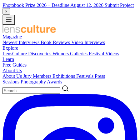
Photobook Prize 2026
– Deadline August 12, 2026
Submit Project
×
Magazine
Newest
Interviews
Book Reviews
Video Interviews
Explore
LensCulture Discoveries
Winners Galleries
Festival Videos
Learn
Free Guides
About Us
About Us
Jury Members
Exhibitions
Festivals
Press
Sessions
Photography Awards