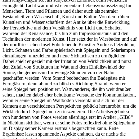
ermöglicht. Licht war und ist elementare Lebensvoraussetzung für
Menschen, Tiere und Pflanzen und daher auch als zentraler
Bestandteil von Wissenschaft, Kunst und Kultur. Von den frühen
Künstlern und Wissenschaftlern der Antike über die Entwicklung
der Perspektive und dem Verständnis von Licht und Schatten
während der Renaissance, bis hin zum Impressionismus und den
Techniken der modernen Kunst. Hier setzt der in Wiesbaden und auf
der nordfriesischen Insel Föhr lebende Künstler Andreas Petzold an,
Licht, Schatten und Farbe spielerisch mit Spiegeln und Solarlampen
einzufangen, umzuleiten und neue Sichtachsen zu ermöglichen.
Dabei spielt er gezielt mit der Irritation von Wirklichkeit und nutzt
den Zufall von Strukturen im Watt und dem Einfallswinkel der
Sonne, die gemeinsam für wenige Stunden von der Natur
geschaffen werden. Vom Strand beobachten ihn Badegäste mit
Ferngläsern, denn ab und zu blitzt es Richtung Strand, wenn er
seine Spiegel neu positioniert. Wattwanderer, die ihn weit draußen
sehen, machen dabei eher behutsame Versuche der Kommunikation,
wenn er seine Spiegel im Wattboden versenkt und sich mit der
Kamera aus verschiedenen Perspektiven gebückt heranrobbt, um die
Wirklich durch Spiegel neu zu inszenieren. Die Arbeitsergebnisse
von hunderten von Fotos werden allerdings erst im Atelier „GIB8“
in Nieblum sichtbar, wenn er seine Fotos reflexfrei ohne Spiegelung
im Display seiner Kamera erstmals begutachten kann. Erste
Ergebnisse lassen spannende Aspekte erahnen, da er nachts die