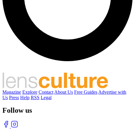
Magazine
Explore
Contact
About Us
Free Guides
Advertise with
Us
Press
Help
RSS
Legal
Follow us