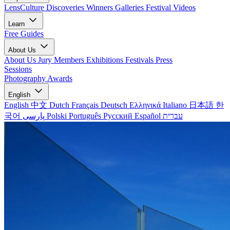
LensCulture Discoveries
Winners Galleries
Festival Videos
Learn
Free Guides
About Us
About Us
Jury Members
Exhibitions
Festivals
Press
Sessions
Photography Awards
English
English
中文
Dutch
Français
Deutsch
Ελληνικά
Italiano
日本語
한
국어
پارسی
Polski
Português
Русский
Español
עברית