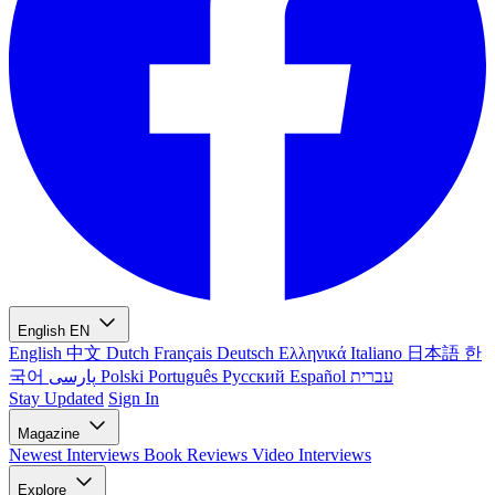
English
EN
English
中文
Dutch
Français
Deutsch
Ελληνικά
Italiano
日本語
한
국어
پارسی
Polski
Português
Русский
Español
עברית
Stay Updated
Sign In
Magazine
Newest
Interviews
Book Reviews
Video Interviews
Explore