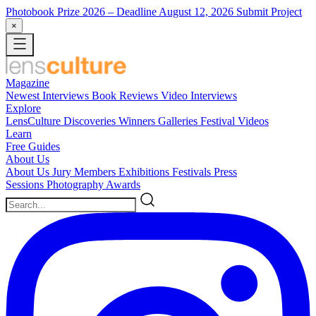
Photobook Prize 2026
– Deadline August 12, 2026
Submit Project
×
Magazine
Newest
Interviews
Book Reviews
Video Interviews
Explore
LensCulture Discoveries
Winners Galleries
Festival Videos
Learn
Free Guides
About Us
About Us
Jury Members
Exhibitions
Festivals
Press
Sessions
Photography Awards