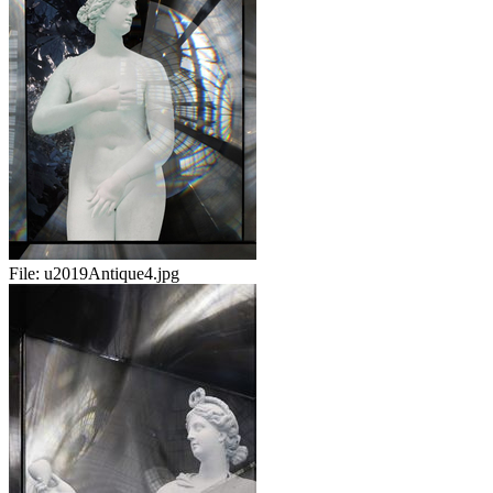
File:
u2019Antique4.jpg