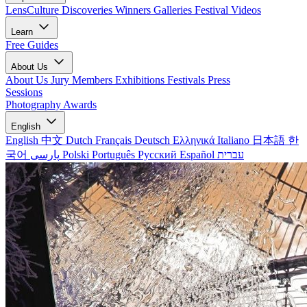
LensCulture Discoveries
Winners Galleries
Festival Videos
Learn
Free Guides
About Us
About Us
Jury Members
Exhibitions
Festivals
Press
Sessions
Photography Awards
English
English
中文
Dutch
Français
Deutsch
Ελληνικά
Italiano
日本語
한
국어
پارسی
Polski
Português
Русский
Español
עברית