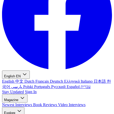
English
EN
English
中文
Dutch
Français
Deutsch
Ελληνικά
Italiano
日本語
한
국어
پارسی
Polski
Português
Русский
Español
עברית
Stay Updated
Sign In
Magazine
Newest
Interviews
Book Reviews
Video Interviews
Explore