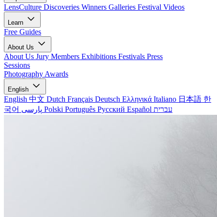
LensCulture Discoveries
Winners Galleries
Festival Videos
Learn
Free Guides
About Us
About Us
Jury Members
Exhibitions
Festivals
Press
Sessions
Photography Awards
English
English
中文
Dutch
Français
Deutsch
Ελληνικά
Italiano
日本語
한
국어
پارسی
Polski
Português
Русский
Español
עברית