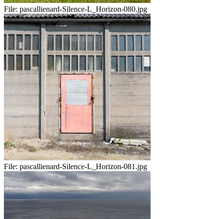
File:
pascallienard-Silence-L_Horizon-080.jpg
File:
pascallienard-Silence-L_Horizon-081.jpg