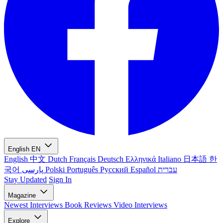
English
EN
English
中文
Dutch
Français
Deutsch
Ελληνικά
Italiano
日本語
한
국어
پارسی
Polski
Português
Русский
Español
עברית
Stay Updated
Sign In
Magazine
Newest
Interviews
Book Reviews
Video Interviews
Explore