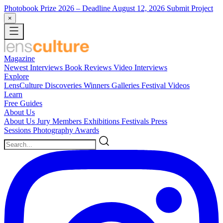
Photobook Prize 2026
– Deadline August 12, 2026
Submit Project
×
Magazine
Newest
Interviews
Book Reviews
Video Interviews
Explore
LensCulture Discoveries
Winners Galleries
Festival Videos
Learn
Free Guides
About Us
About Us
Jury Members
Exhibitions
Festivals
Press
Sessions
Photography Awards