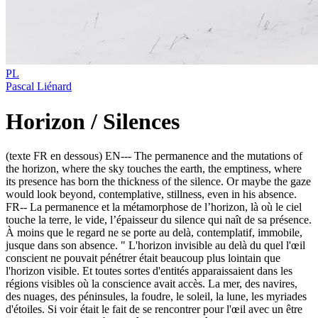
PL
Pascal Liénard
Horizon / Silences
(texte FR en dessous) EN--- The permanence and the mutations of
the horizon, where the sky touches the earth, the emptiness, where
its presence has born the thickness of the silence. Or maybe the gaze
would look beyond, contemplative, stillness, even in his absence.
FR-- La permanence et la métamorphose de l’horizon, là où le ciel
touche la terre, le vide, l’épaisseur du silence qui naît de sa présence.
À moins que le regard ne se porte au delà, contemplatif, immobile,
jusque dans son absence. " L'horizon invisible au delà du quel l'œil
conscient ne pouvait pénétrer était beaucoup plus lointain que
l'horizon visible. Et toutes sortes d'entités apparaissaient dans les
régions visibles où la conscience avait accès. La mer, des navires,
des nuages, des péninsules, la foudre, le soleil, la lune, les myriades
d'étoiles. Si voir était le fait de se rencontrer pour l'œil avec un être