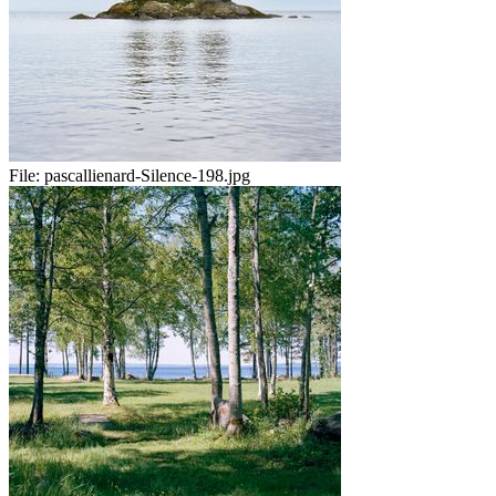
File:
pascallienard-Silence-198.jpg