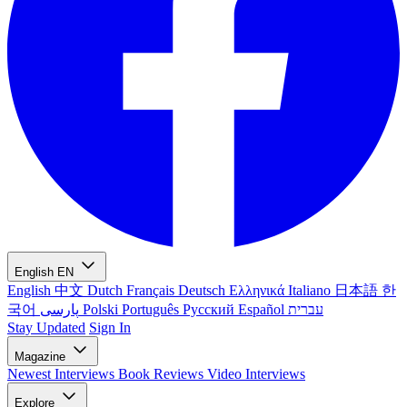
English
EN
English
中文
Dutch
Français
Deutsch
Ελληνικά
Italiano
日本語
한
국어
پارسی
Polski
Português
Русский
Español
עברית
Stay Updated
Sign In
Magazine
Newest
Interviews
Book Reviews
Video Interviews
Explore