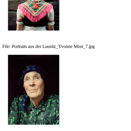
File:
Portraits aus der Lausitz_Yvonne Most_7.jpg