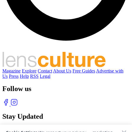
Magazine
Explore
Contact
About Us
Free Guides
Advertise with
Us
Press
Help
RSS
Legal
Follow us
Stay Updated
With our free weekly newsletter of great photography