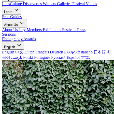
LensCulture Discoveries
Winners Galleries
Festival Videos
Learn
Free Guides
About Us
About Us
Jury Members
Exhibitions
Festivals
Press
Sessions
Photography Awards
English
English
中文
Dutch
Français
Deutsch
Ελληνικά
Italiano
日本語
한
국어
پارسی
Polski
Português
Русский
Español
עברית