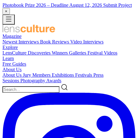
Photobook Prize 2026
– Deadline August 12, 2026
Submit Project
×
Magazine
Newest
Interviews
Book Reviews
Video Interviews
Explore
LensCulture Discoveries
Winners Galleries
Festival Videos
Learn
Free Guides
About Us
About Us
Jury Members
Exhibitions
Festivals
Press
Sessions
Photography Awards