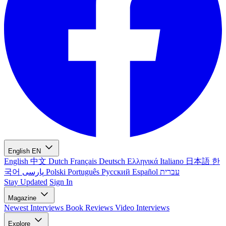
English
EN
English
中文
Dutch
Français
Deutsch
Ελληνικά
Italiano
日本語
한
국어
پارسی
Polski
Português
Русский
Español
עברית
Stay Updated
Sign In
Magazine
Newest
Interviews
Book Reviews
Video Interviews
Explore