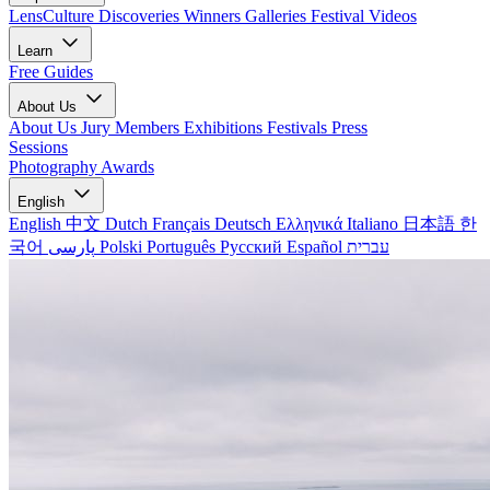
LensCulture Discoveries
Winners Galleries
Festival Videos
Learn
Free Guides
About Us
About Us
Jury Members
Exhibitions
Festivals
Press
Sessions
Photography Awards
English
English
中文
Dutch
Français
Deutsch
Ελληνικά
Italiano
日本語
한
국어
پارسی
Polski
Português
Русский
Español
עברית