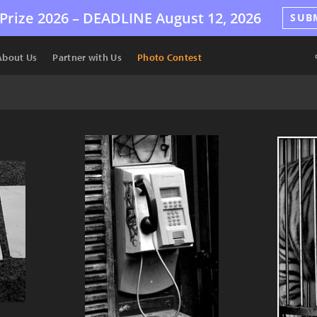
Prize 2026 –
DEADLINE
August 12, 2026
SUB
About Us
Partner with Us
Photo Contest