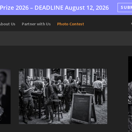
Prize 2026 –
DEADLINE
August 12, 2026
SUB
About Us
Partner with Us
Photo Contest