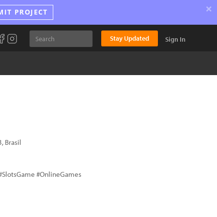
×
MIT PROJECT
Stay Updated
Sign In
, Brasil
 #SlotsGame #OnlineGames