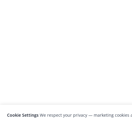
Cookie Settings
We respect your privacy — marketing cookies a