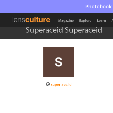
Photobook 
Magazine
Explore
Learn
Superaceid Superaceid
super-ace.id