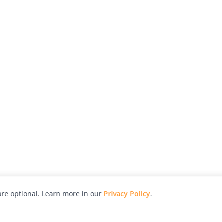
re optional. Learn more in our
Privacy Policy
.