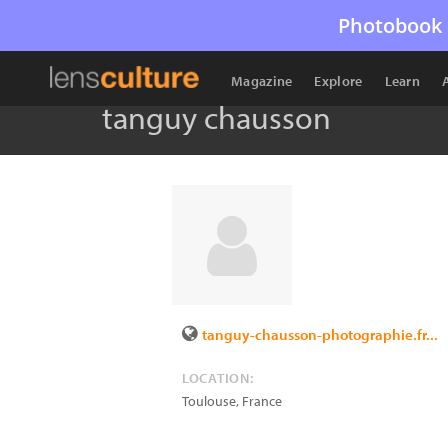
Photobook 
Magazine
Explore
Learn
tanguy chausson
tanguy-chausson-photographie.fr...
LOCATION:
Toulouse
,
France