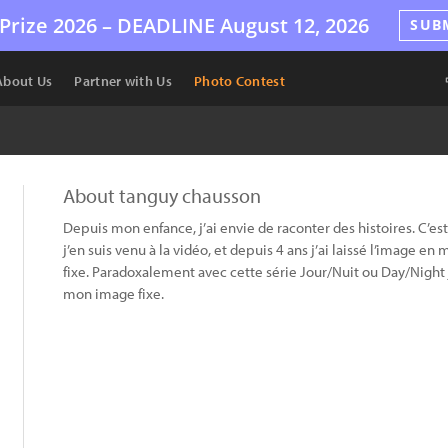
Prize 2026 –
DEADLINE
August 12, 2026
SUB
About Us
Partner with Us
Photo Contest
About tanguy chausson
Depuis mon enfance, j’ai envie de raconter des histoires. C’est
j’en suis venu à la vidéo, et depuis 4 ans j’ai laissé l’image
fixe. Paradoxalement avec cette série Jour/Nuit ou Day/Nigh
mon image fixe.