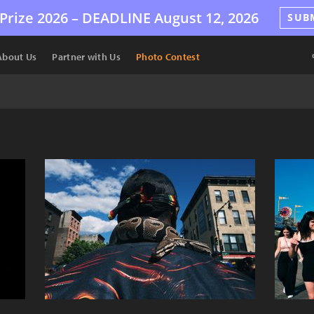
Prize 2026 –
DEADLINE
August 12, 2026
SUB
About Us
Partner with Us
Photo Contest