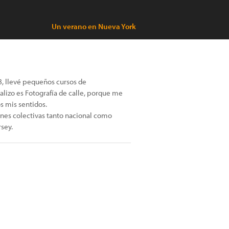
Un verano en Nueva York
18, llevé pequeños cursos de
alizo es Fotografía de calle, porque me
s mis sentidos.
ones colectivas tanto nacional como
sey.