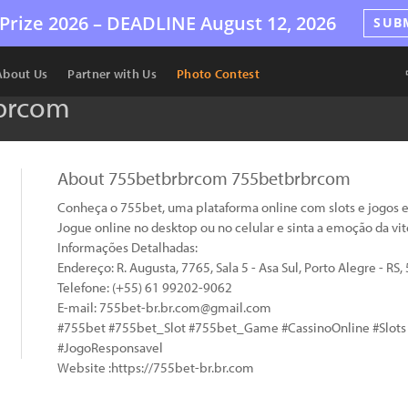
Prize 2026 –
DEADLINE
August 12, 2026
SUB
About Us
Partner with Us
Photo Contest
brcom
About 755betbrbrcom 755betbrbrcom
Conheça o 755bet, uma plataforma online com slots e jogos e
Jogue online no desktop ou no celular e sinta a emoção da vit
Informações Detalhadas:
Endereço: R. Augusta, 7765, Sala 5 - Asa Sul, Porto Alegre - RS,
Telefone: (+55) 61 99202-9062
E-mail: 755bet-br.br.com@gmail.com
#755bet #755bet_Slot #755bet_Game #CassinoOnline #Slots 
#JogoResponsavel
Website :https://755bet-br.br.com