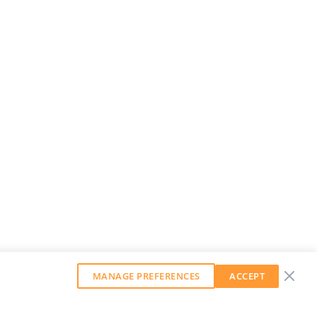
MANAGE PREFERENCES
ACCEPT