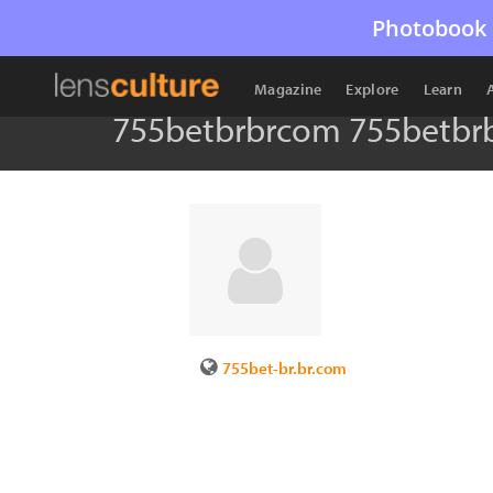
Photobook 
Magazine
Explore
Learn
755betbrbrcom 755betbr
755bet-br.br.com