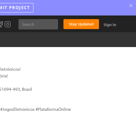
×
MIT PROJECT
Stay Updated
Sign In
letrônicos!
ória!
 51094-493, Brasil
#JogosEletronicos #PlataformaOnline