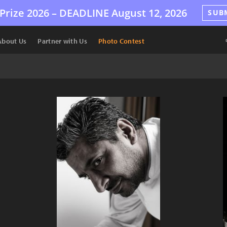
Prize 2026 –
DEADLINE
August 12, 2026
SUB
About Us
Partner with Us
Photo Contest