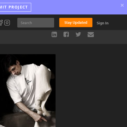
×
MIT PROJECT
Stay Updated
Sign In