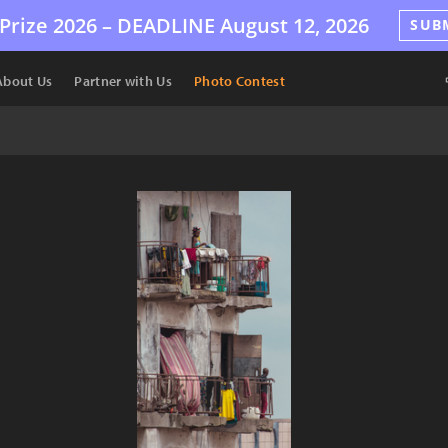
Prize 2026 –
DEADLINE
August 12, 2026
SUB
About Us
Partner with Us
Photo Contest