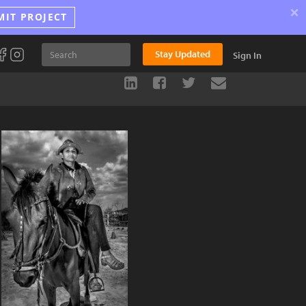
×
MIT PROJECT
Stay Updated
Sign In