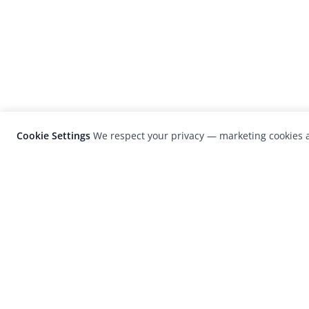
Cookie Settings
We respect your privacy — marketing cookies a
LensCulture is a leading global photograp
platform known for its international
photography awards, exhibitions, and edit
coverage of contemporary photography a
visual culture.