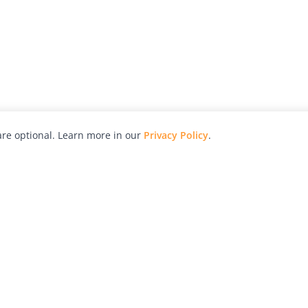
re optional. Learn more in our
Privacy Policy
.
hy
Awards
Advertise with Us
Help
Magazine
Press
Contact
orial
Explore
Free Guides
RSS
nd
Learn
About Us
Legal