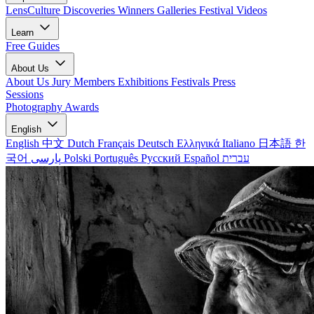
LensCulture Discoveries
Winners Galleries
Festival Videos
Learn
Free Guides
About Us
About Us
Jury Members
Exhibitions
Festivals
Press
Sessions
Photography Awards
English
English
中文
Dutch
Français
Deutsch
Ελληνικά
Italiano
日本語
한
국어
پارسی
Polski
Português
Русский
Español
עברית