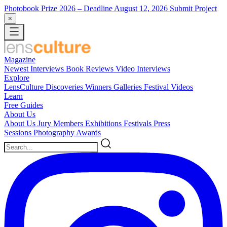
Photobook Prize 2026
– Deadline August 12, 2026
Submit Project
×
Magazine
Newest
Interviews
Book Reviews
Video Interviews
Explore
LensCulture Discoveries
Winners Galleries
Festival Videos
Learn
Free Guides
About Us
About Us
Jury Members
Exhibitions
Festivals
Press
Sessions
Photography Awards