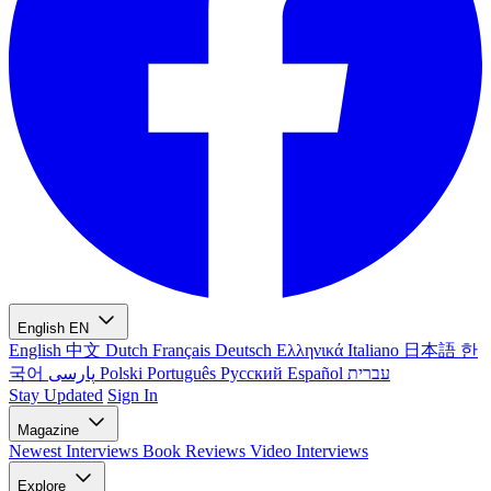
English
EN
English
中文
Dutch
Français
Deutsch
Ελληνικά
Italiano
日本語
한
국어
پارسی
Polski
Português
Русский
Español
עברית
Stay Updated
Sign In
Magazine
Newest
Interviews
Book Reviews
Video Interviews
Explore