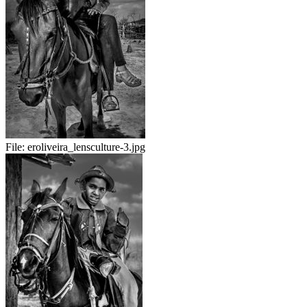
File:
eroliveira_lensculture-3.jpg