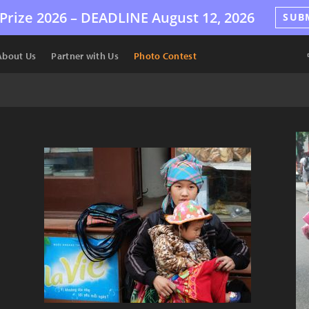
Prize 2026 –
DEADLINE
August 12, 2026
SUB
About Us
Partner with Us
Photo Contest