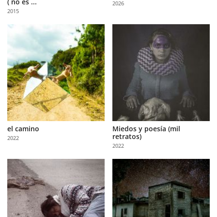
( no es ...
2026
Us
2015
Sign
In
el camino
Miedos y poesía (mil
retratos)
2022
2022