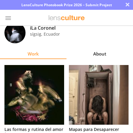
×
LensCulture Photobook Prize 2026 – Submit Project
iLa Coronel
sígsig
,
Ecuador
Photo
Contest
Work
About
Magazine
Explore
Learn
About
Us
Partner
Las formas y rutina del amor
Mapas para Desaparecer
with