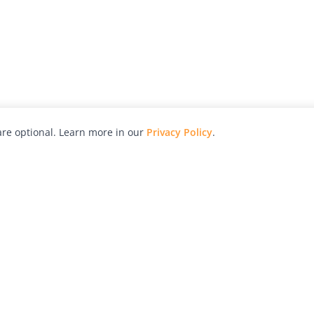
re optional. Learn more in our
Privacy Policy
.
hy
Awards
Advertise with Us
Help
Magazine
Press
Contact
orial
Explore
Free Guides
RSS
nd
Learn
About Us
Legal