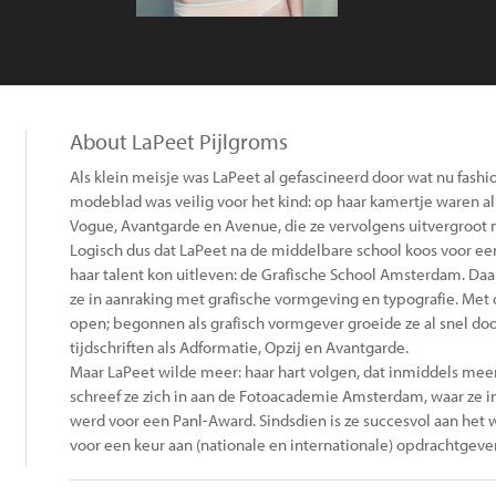
About LaPeet Pijlgroms
Als klein meisje was LaPeet al gefascineerd door wat nu fash
modeblad was veilig voor het kind: op haar kamertje waren 
Vogue, Avantgarde en Avenue, die ze vervolgens uitvergroot 
Logisch dus dat LaPeet na de middelbare school koos voor een
haar talent kon uitleven: de Grafische School Amsterdam. Da
ze in aanraking met grafische vormgeving en typografie. Met 
open; begonnen als grafisch vormgever groeide ze al snel door 
tijdschriften als Adformatie, Opzij en Avantgarde.
Maar LaPeet wilde meer: haar hart volgen, dat inmiddels meer
schreef ze zich in aan de Fotoacademie Amsterdam, waar ze 
werd voor een Panl-Award. Sindsdien is ze succesvol aan het w
voor een keur aan (nationale en internationale) opdrachtgever