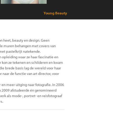
Young Beauty
ion heet, beauty en design. Geen
alle muren behangen met covers van
met pastelkrijt natekende.
 opleiding waar ze haar fascinatie en
ar kon ze tekenen en schilderen en kwam
die brede basis lag de wereld voor haar
naar de functie van art director, voor
 en meer uitging naar fotografie. In 2006
in 2009 afstudeerde én genomineerd
erk als mode-, portret- en reisfotograaf
s.