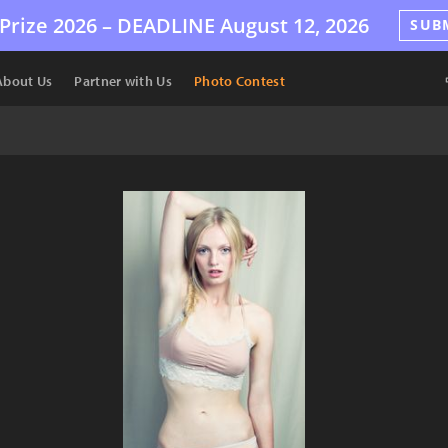
Prize 2026 –
DEADLINE
August 12, 2026
SUB
About Us
Partner with Us
Photo Contest