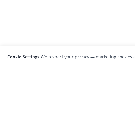
Cookie Settings
We respect your privacy — marketing cookies a
LensCulture is a leading global photograp
platform known for its international
photography awards, exhibitions, and edit
coverage of contemporary photography a
visual culture.