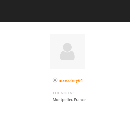
marcofery64
LOCATION:
Montpellier
,
France