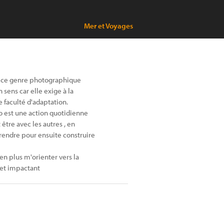
Mer et Voyages
ue ce genre photographique
sens car elle exige à la
 faculté d'adaptation.
o est une action quotidienne
 être avec les autres , en
rendre pour ensuite construire
 en plus m'orienter vers la
 et impactant