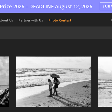
Prize 2026 –
DEADLINE
August 12, 2026
SUB
About Us
Partner with Us
Photo Contest