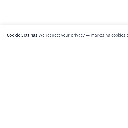
Cookie Settings
We respect your privacy — marketing cookies a
LensCulture is a leading global photograp
platform known for its international
photography awards, exhibitions, and edit
coverage of contemporary photography a
visual culture.
© 2026 LensCulture, Inc. Photographs © of their re