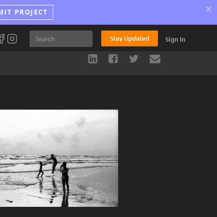
×
MIT PROJECT
Stay Updated
Sign In