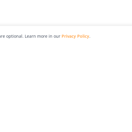
re optional. Learn more in our
Privacy Policy
.
hy
Awards
Advertise with Us
Help
Magazine
Press
Contact
orial
Explore
Free Guides
RSS
nd
Learn
About Us
Legal
spective owners.