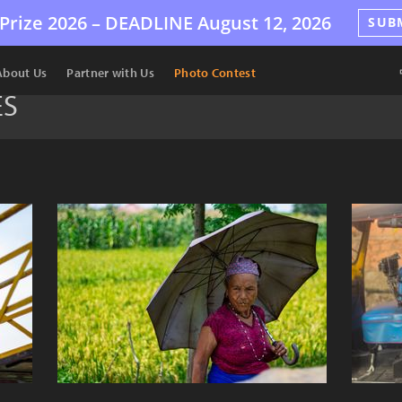
Prize 2026 –
DEADLINE
August 12, 2026
SUB
About Us
Partner with Us
Photo Contest
ES